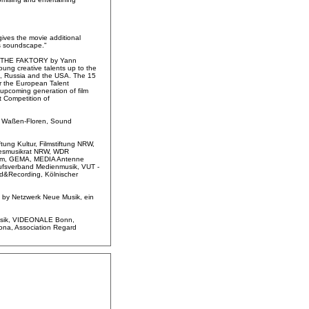
gives the movie additional
us soundscape."
ort THE FAKTORY by Yann
ng creative talents up to the
nd, Russia and the USA. The 15
or the European Talent
 upcoming generation of film
t Competition of
us Waßen-Floren, Sound
ung Kultur, Filmstiftung NRW,
desmusikrat NRW, WDR
aum, GEMA, MEDIA Antenne
rufsverband Medienmusik, VUT -
d&Recording, Kölnischer
 by Netzwerk Neue Musik, ein
nMusik, VIDEONALE Bonn,
elona, Association Regard