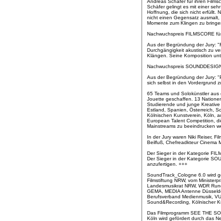
Andreas Schäfer für ihren Film
Schäfer gelingt es mit einer se
Hoffnung, die sich nicht erfüllt
nicht einen Gegensatz ausmalt, 
Momente zum Klingen zu bringe
Nachwuchspreis FILMSCORE für 
Aus der Begründung der Jury: "F
Durchgängigkeit akustisch zu ver
Klängen. Seine Komposition unte
Nachwuchspreis SOUNDDESIGN f
Aus der Begründung der Jury: "P
sich selbst in den Vordergrund 
65 Teams und Solokünstler au
Jouette geschaffen. 13 Natio
Studierende und junge Kreative 
Estland, Spanien, Österreich, 
Kölnischen Kunstverein, Köln, a
European Talent Competition, d
Mainstreams zu beeindrucken we
In der Jury waren Niki Reiser, 
Beilfuß, Chefreadkteur Cinema 
Der Sieger in der Kategorie FI
Der Sieger in der Kategorie S
anzufertigen. +++
SoundTrack_Cologne 6.0 wird gef
Filmstiftung NRW, vom Minister
Landesmusikrat NRW, WDR Rund
GEMA, MEDIA Antenne Düsseldorf
Berufsverband Medienmusik, VUT
Sound&Recording, Kölnischer Ku
Das Filmprogramm SEE THE SOUN
Köln wird gefördert durch das N