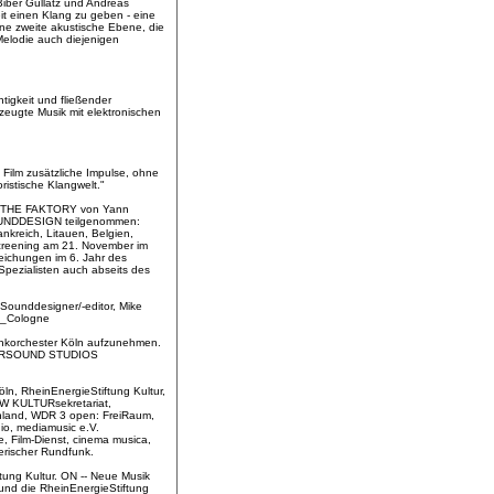
iber Gullatz und Andreas
it einen Klang zu geben - eine
ine zweite akustische Ebene, die
Melodie auch diejenigen
tigkeit und fließender
rzeugte Musik mit elektronischen
Film zusätzliche Impulse, ohne
ristische Klangwelt."
lm THE FAKTORY von Yann
OUNDDESIGN teilgenommen:
nkreich, Litauen, Belgien,
Screening am 21. November im
reichungen im 6. Jahr des
pezialisten auch abseits des
Sounddesigner/-editor, Mike
ck_Cologne
unkorchester Köln aufzunehmen.
 RUHRSOUND STUDIOS
ln, RheinEnergieStiftung Kultur,
RW KULTURsekretariat,
land, WDR 3 open: FreiRaum,
io, mediamusic e.V.
 Film-Dienst, cinema musica,
erischer Rundfunk.
ung Kultur. ON -- Neue Musik
 und die RheinEnergieStiftung