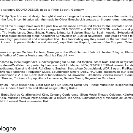
the category SOUND DESIGN goes to Philip Specht, Germany
 "Philip Specht's sound design brought about a change in the way people perceive the movie. It 
 to the fore. In combination with the music by Oliver Groscheck it creates an independent humoro
s from all over Europe have over the past few weeks made new sound tracks for the animated sh
in the European Talent Award in the categories FILM SCORE and SOUND DESIGN: students and you
 The Netherlands, Great Britain, France, Lithuania, Belgium, Estonia, Spain, Austria, Switzerla
he final public screening at the Kölnischer Kunstverein on 21st of November. "This year's entries f
n a high professional and conceptual level. In a fascinating way they stand for the fact that the
nows to impress offside the mainstream", says Matthias Kapohl, director of the European Talen
 Reiser, composer, Winfried Fechner, Manager of the West German Radio Orchestra Cologne, Kla
chief editor of Cinema Musica and Matthias Kapohl. +++
ored by Beauftragter der Bundesregierung für Kultur und Medien, Stadt Köln, RheinEnergieStift
Nordrhein-Westfalen; supported by Landesanstalt für Medien NRW, NRW KULTURsekretariat, Lan
mediagroup licensing GmbH, RuhrSound Studios, SkodaAuto Deutschland, WDR 3 open: FreiR
 Universal Publishing Production Music, SoundVision GmbH, Dolby, HK Audio, mediamusic e.V. Be
rnehmen e.V., CINEPÄNZ Kölner Kinderfilmfest, Musikwoche, Film-Dienst, cinema musica, Soun
ia Theater, Choices, c/o pop, Aloha Lemonade, Bavaria Sonor, Bayerischer Rundfunk.
ON - Neue Musik Köln, Stadt Köln and SK Stiftung Kultur. ON -- Neue Musik Köln is sponsored
 des Bundes, Stadt Köln and RheinEnergieStiftung Kultur.
D Europäisches Kurzfilmfestival Köln, Cologne Conference, Silent Movie Theatre Cologne, Köl
e Köln, Musiclip Festival Internacional de la Música, las Artes Audiovisuales y el Videoclip de Barc
S Festival Musik intermedial Köln.