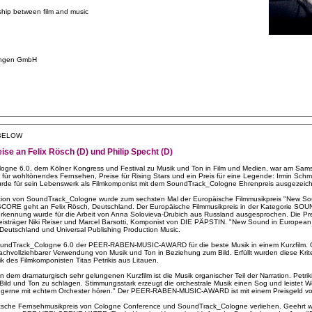
nship between film and music
ungen GmbH
 BELOW
se an Felix Rösch (D) und Philip Specht (D)
gne 6.0, dem Kölner Kongress und Festival zu Musik und Ton in Film und Medien, war am Sams
se für wohltönendes Fernsehen, Preise für Rising Stars und ein Preis für eine Legende: Irmin Sch
rde für sein Lebenswerk als Filmkomponist mit dem SoundTrack_Cologne Ehrenpreis ausgezeich
tion von SoundTrack_Cologne wurde zum sechsten Mal der Europäische Filmmusikpreis "New Sou
MSCORE geht an Felix Rösch, Deutschland. Der Europäische Filmmusikpreis in der Kategorie SO
kennung wurde für die Arbeit von Anna Solovieva-Drubich aus Russland ausgesprochen. Die Pre
reisträger Niki Reiser und Marcel Barsotti, Komponist von DIE PÄPSTIN. "New Sound in European 
utschland und Universal Publishing Production Music.
oundTrack_Cologne 6.0 der PEER-RABEN-MUSIC-AWARD für die beste Musik in einem Kurzfilm. G
chvollziehbarer Verwendung von Musik und Ton in Beziehung zum Bild. Erfüllt wurden diese Kriter
k des Filmkomponisten Titas Petrikis aus Litauen.
 dem dramaturgisch sehr gelungenen Kurzfilm ist die Musik organischer Teil der Narration. Petriki
ild und Ton zu schlagen. Stimmungsstark erzeugt die orchestrale Musik einen Sog und leistet We
gerne mit echtem Orchester hören." Der PEER-RABEN-MUSIC-AWARD ist mit einem Preisgeld von
tsche Fernsehmusikpreis von Cologne Conference und SoundTrack_Cologne verliehen. Geehrt w