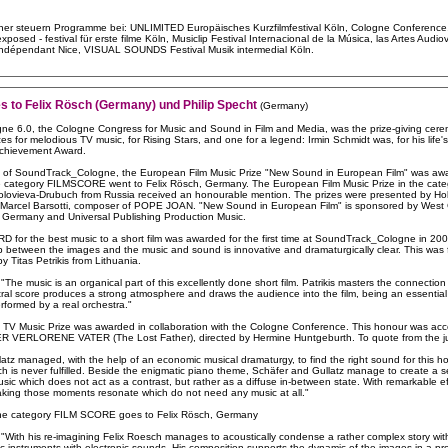
ner steuern Programme bei: UNLIMITED Europäisches Kurzfilmfestival Köln, Cologne Conference,
ed - festival für erste filme Köln, Musiclip Festival Internacional de la Música, las Artes Audiov
Indépendant Nice, VISUAL SOUNDS Festival Musik intermedial Köln.
s to Felix Rösch (Germany) und Philip Specht
(Germany)
ne 6.0, the Cologne Congress for Music and Sound in Film and Media, was the prize-giving cere
 for melodious TV music, for Rising Stars, and one for a legend: Irmin Schmidt was, for his life'
chievement Award.
on of SoundTrack_Cologne, the European Film Music Prize "New Sound in European Film" was awar
he category FILMSCORE went to Felix Rösch, Germany. The European Film Music Prize in the c
olovieva-Drubuch from Russia received an honourable mention. The prizes were presented by Hol
nd Marcel Barsotti, composer of POPE JOAN. "New Sound in European Film" is sponsored by Wes
Germany and Universal Publishing Production Music.
 the best music to a short film was awarded for the first time at SoundTrack_Cologne in 2009
ip between the images and the music and sound is innovative and dramaturgically clear. This was 
y Titas Petrikis from Lithuania.
 "The music is an organical part of this excellently done short film. Patrikis masters the connecti
tral score produces a strong atmosphere and draws the audience into the film, being an essential 
rformed by a real orchestra."
 TV Music Prize was awarded in collaboration with the Cologne Conference. This honour was acc
r DER VERLORENE VATER (The Lost Father), directed by Hermine Huntgeburth. To quote from the ju
tz managed, with the help of an economic musical dramaturgy, to find the right sound for this hop
ch is never fulfilled. Beside the enigmatic piano theme, Schäfer and Gullatz manage to create a s
sic which does not act as a contrast, but rather as a diffuse in-between state. With remarkable e
making those moments resonate which do not need any music at all."
the category FILM SCORE goes to Felix Rösch, Germany
 "With his re-imagining Felix Roesch manages to acoustically condense a rather complex story wit
c instruments with electronic sounds. His composition supports the dynamic of the images in a pr