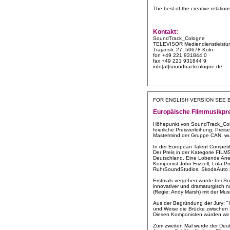
The best of the creative relatio
Kontakt:
SoundTrack_Cologne
TELEVISOR Mediendienstleist
Trajanstr. 27, 50678 Köln
fon +49 221 931844 0
fax +49 221 931844 9
info[at]soundtrackcologne.de
FOR ENGLISH VERSION SEE
Europäische Filmmusikprei
Höhepunkt von SoundTrack_Colo
feierliche Preisverleihung: Prei
Mastermind der Gruppe CAN, wu
In der European Talent Competi
Der Preis in der Kategorie FIL
Deutschland. Eine Lobende Aner
Komponist John Frizzell, Lola-P
RuhrSoundStudios, SkodaAuto De
Erstmals vergeben wurde bei S
innovativer und dramaturgisch na
(Regie: Andy Marsh) mit der Musi
Aus der Begründung der Jury: "In
und Weise die Brücke zwischen B
Diesen Komponisten würden wir 
Zum zweiten Mal wurde der Deu