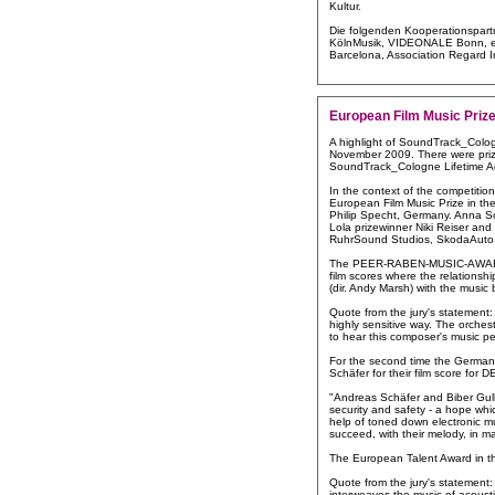
Kultur.
Die folgenden Kooperationspart
KölnMusik, VIDEONALE Bonn, expos
Barcelona, Association Regard 
European Film Music Prize
A highlight of SoundTrack_Colog
November 2009. There were prizes
SoundTrack_Cologne Lifetime A
In the context of the competiti
European Film Music Prize in t
Philip Specht, Germany. Anna S
Lola prizewinner Niki Reiser a
RuhrSound Studios, SkodaAuto 
The PEER-RABEN-MUSIC-AWARD for
film scores where the relationsh
(dir. Andy Marsh) with the music b
Quote from the jury's statement:
highly sensitive way. The orches
to hear this composer's music pe
For the second time the German
Schäfer for their film score fo
"Andreas Schäfer and Biber Gulla
security and safety - a hope whi
help of toned down electronic mu
succeed, with their melody, in 
The European Talent Award in 
Quote from the jury's statement:
interweaves the music of acousti