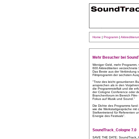
Home
|
Programm
|
Akkreditieru
Mehr Besucher bei Sound
Weniger Geld, mehr Programm, v
600 Akkreditierten verzeichnet
Das Beste aus der Verbindung v
Filmprogramm der sechsten Au
"Trotz des leicht gesunkenen 
ansprechen als in den Vorjahren
die Programmvielfalt und die erf
der Cologne Conference oder de
Branchenforum im Bereich Film- 
Fokus auf Musik und Sound."
Die Dichte des Programms fand 
wie die Werkstattgespräche mit 
Stellvertretend für Referenten 
Energie des Festivals".
SoundTrack_Cologne 7.0
SAVE THE DATE: SoundTrack_Co