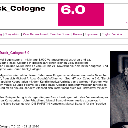
ng
|
Competition
|
Peer Raben Award
|
See the Sound
|
Presse
|
Impressum
|
English Version
Track_Cologne 6.0
iel Begeisterung - mit knapp 3.600 Veranstaltungsbesuchen und ca.
e SoundTrack_Cologne in diesem Jahr einen kleinen Besucherrekord.
on Film und Musik, hieß es vom 19. bis 21. November in Köln beim Kongress- und
sgabe von SoundTrack_Cologne.
Budgets konnten wir in diesem Jahr unser Programm ausbauen und mehr Besucher
", freut sich Michael P. Aust, Geschäftsführer von SoundTrack_Cologne 6.0. "Durch
olgreiche Kooperation mit dem Kurzfilmfestival Unlimited und weiteren Partnern wie
m Visual Sounds Festival ist SoundTrack_Cologne nicht nur weiterhin führendes
und Medienmusik, sondern etabliert sich immer mehr auch als Filmfestival mit dem
ihre Entsprechung in dichtgedrängten Besucherrängen; einzelne Veranstaltungen
den Komponisten John Frizzell und Marcel Barsotti waren restlos ausverkauft.
und Gäste bedankte sich DIE PÄPSTIN-Komponist Marcel Barsotti für die "positive
logne 7.0 25. - 28.11.2010