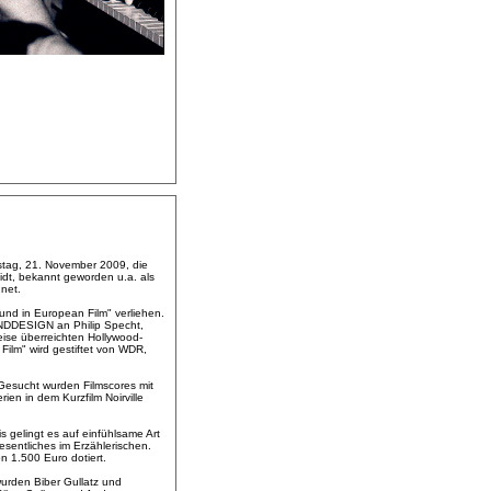
tag, 21. November 2009, die
midt, bekannt geworden u.a. als
net.
nd in European Film" verliehen.
UNDDESIGN an Philip Specht,
ise überreichten Hollywood-
Film" wird gestiftet von WDR,
esucht wurden Filmscores mit
ien in dem Kurzfilm Noirville
s gelingt es auf einfühlsame Art
sentliches im Erzählerischen.
 1.500 Euro dotiert.
urden Biber Gullatz und