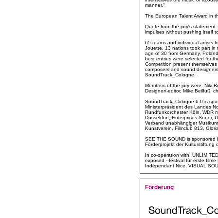
manner."
The European Talent Award in 
Quote from the jury's statement:
impulses without pushing itself
65 teams and individual artist
Jouette. 13 nations took part 
age of 30 from Germany, Poland,
best entries were selected for t
Competition present themselves o
composers and sound designers k
SoundTrack_Cologne.
Members of the jury were: Niki
Designer/-editor, Mike Beilfuß, 
SoundTrack_Cologne 6.0 is spons
Ministerpräsident des Landes 
Rundfunkorchester Köln, WDR 
Düsseldorf, Enterprises Sonor,
Verband unabhängiger Musikunte
Kunstverein, Filmclub 813, Glor
SEE THE SOUND is sponsored by 
Förderprojekt der Kulturstiftung
In co-operation with: UNLIMITE
exposed - festival für erste film
Indépendant Nice, VISUAL SOUND
Förderung