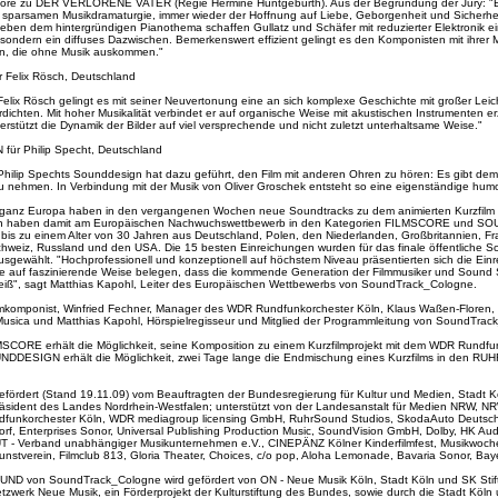
score zu DER VERLORENE VATER (Regie Hermine Huntgeburth). Aus der Begründung der Jury: "B
hr sparsamen Musikdramaturgie, immer wieder der Hoffnung auf Liebe, Geborgenheit und Sicherhe
. Neben dem hintergründigen Pianothema schaffen Gullatz und Schäfer mit reduzierter Elektronik e
sondern ein diffuses Dazwischen. Bemerkenswert effizient gelingt es den Komponisten mit ihrer 
n, die ohne Musik auskommen."
Felix Rösch, Deutschland
elix Rösch gelingt es mit seiner Neuvertonung eine an sich komplexe Geschichte mit großer Leich
dichten. Mit hoher Musikalität verbindet er auf organische Weise mit akustischen Instrumenten e
rstützt die Dynamik der Bilder auf viel versprechende und nicht zuletzt unterhaltsame Weise."
ür Philip Specht, Deutschland
hilip Spechts Sounddesign hat dazu geführt, den Film mit anderen Ohren zu hören: Es gibt dem 
zu nehmen. In Verbindung mit der Musik von Oliver Groschek entsteht so eine eigenständige humo
s ganz Europa haben in den vergangenen Wochen neue Soundtracks zu dem animierten Kurzfi
nen haben damit am Europäischen Nachwuchswettbewerb in den Kategorien FILMSCORE und S
bis zu einem Alter von 30 Jahren aus Deutschland, Polen, den Niederlanden, Großbritannien, Fra
Schweiz, Russland und den USA. Die 15 besten Einreichungen wurden für das finale öffentliche 
usgewählt. "Hochprofessionell und konzeptionell auf höchstem Niveau präsentierten sich die Ein
ie auf faszinierende Weise belegen, dass die kommende Generation der Filmmusiker und Sound S
iß", sagt Matthias Kapohl, Leiter des Europäischen Wettbewerbs von SoundTrack_Cologne.
Filmkomponist, Winfried Fechner, Manager des WDR Rundfunkorchester Köln, Klaus Waßen-Floren, 
Musica und Matthias Kapohl, Hörspielregisseur und Mitglied der Programmleitung von SoundTra
LMSCORE erhält die Möglichkeit, seine Komposition zu einem Kurzfilmprojekt mit dem WDR Rundf
OUNDDESIGN erhält die Möglichkeit, zwei Tage lange die Endmischung eines Kurzfilms in den
ördert (Stand 19.11.09) vom Beauftragten der Bundesregierung für Kultur und Medien, Stadt Kö
präsident des Landes Nordrhein-Westfalen; unterstützt von der Landesanstalt für Medien NRW, N
funkorchester Köln, WDR mediagroup licensing GmbH, RuhrSound Studios, SkodaAuto Deutsch
, Enterprises Sonor, Universal Publishing Production Music, SoundVision GmbH, Dolby, HK Aud
 - Verband unabhängiger Musikunternehmen e.V., CINEPÄNZ Kölner Kinderfilmfest, Musikwoche,
nstverein, Filmclub 813, Gloria Theater, Choices, c/o pop, Aloha Lemonade, Bavaria Sonor, Bay
D von SoundTrack_Cologne wird gefördert von ON - Neue Musik Köln, Stadt Köln und SK Stift
etzwerk Neue Musik, ein Förderprojekt der Kulturstiftung des Bundes, sowie durch die Stadt Köln