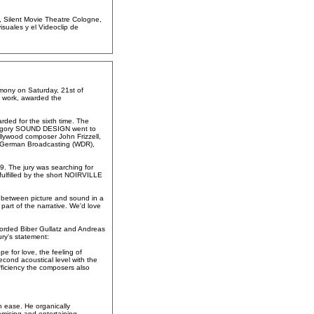
 Silent Movie Theatre Cologne,
isuales y el Videoclip de
mony on Saturday, 21st of
s work, awarded the
ded for the sixth time. The
ategory SOUND DESIGN went to
lywood composer John Frizzell,
t German Broadcasting (WDR),
. The jury was searching for
fulfilled by the short NOIRVILLE
on between picture and sound in a
part of the narrative. We'd love
orded Biber Gullatz and Andreas
ry's statement:
e for love, the feeling of
econd acoustical level with the
fficiency the composers also
h ease. He organically
omising and entertaining